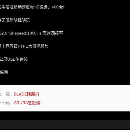
手瞄准移动速度dpi切换键：400dpi
持无驱动随插随玩
B2.0 full speed:1000Hz 高速回报率
用电竞等级PTFE大鼠标脚势
8公尺USB传输线
年保固
上一篇：
BLADE降魔刃
下一篇：
ARURA怒魔蛙