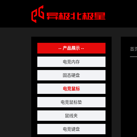
产品展示
首
电竞内存
固态硬盘
电竞鼠标
电竞鼠标垫
鼠线夹
电竞键盘